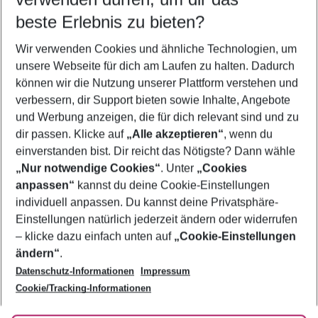
08.08.26
–
06.08.27
5-8 Nächte
beste Erlebnis zu bieten?
Wer wird verreisen
Wir verwenden Cookies und ähnliche Technologien, um
2 Erwachsene
Keine Kinder
unsere Webseite für dich am Laufen zu halten. Dadurch
können wir die Nutzung unserer Plattform verstehen und
Mehr Filter anzeigen
verbessern, dir Support bieten sowie Inhalte, Angebote
und Werbung anzeigen, die für dich relevant sind und zu
dir passen. Klicke auf
„Alle akzeptieren“
, wenn du
einverstanden bist. Dir reicht das Nötigste? Dann wähle
„Nur notwendige Cookies“
. Unter
„Cookies
anpassen“
kannst du deine Cookie-Einstellungen
Footer
Footer navigation
individuell anpassen. Du kannst deine Privatsphäre-
Über uns
Einstellungen natürlich jederzeit ändern oder widerrufen
AGB
– klicke dazu einfach unten auf
„Cookie-Einstellungen
Service & Hilfe
Bestpreisgarantie
ändern“
.
Datenschutz-Informationen
Impressum
Agenturbetreuung
Cookie-Einstellungen ändern
Folge uns
Barrierefreies Reisen
Cookie/Tracking-Informationen
Cookie-Richtlinie
Check-in
Datenschutz