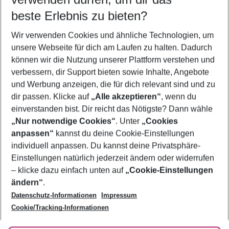
09.08.26
–
07.08.27
5-8 Nächte
beste Erlebnis zu bieten?
Wer wird verreisen
Wir verwenden Cookies und ähnliche Technologien, um
2 Erwachsene
Keine Kinder
unsere Webseite für dich am Laufen zu halten. Dadurch
können wir die Nutzung unserer Plattform verstehen und
Mehr Filter anzeigen
verbessern, dir Support bieten sowie Inhalte, Angebote
und Werbung anzeigen, die für dich relevant sind und zu
dir passen. Klicke auf
„Alle akzeptieren“
, wenn du
einverstanden bist. Dir reicht das Nötigste? Dann wähle
„Nur notwendige Cookies“
. Unter
„Cookies
anpassen“
kannst du deine Cookie-Einstellungen
Footer
Footer navigation
individuell anpassen. Du kannst deine Privatsphäre-
Über uns
Einstellungen natürlich jederzeit ändern oder widerrufen
AGB
– klicke dazu einfach unten auf
„Cookie-Einstellungen
Service & Hilfe
Bestpreisgarantie
ändern“
.
Datenschutz-Informationen
Impressum
Agenturbetreuung
Cookie-Einstellungen ändern
Folge uns
Barrierefreies Reisen
Cookie/Tracking-Informationen
Cookie-Richtlinie
Check-in
Datenschutz