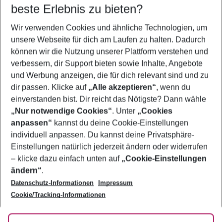
08.08.26
–
06.08.27
5-8 Nächte
beste Erlebnis zu bieten?
Wer wird verreisen
Wir verwenden Cookies und ähnliche Technologien, um
2 Erwachsene
Keine Kinder
unsere Webseite für dich am Laufen zu halten. Dadurch
können wir die Nutzung unserer Plattform verstehen und
Mehr Filter anzeigen
verbessern, dir Support bieten sowie Inhalte, Angebote
und Werbung anzeigen, die für dich relevant sind und zu
dir passen. Klicke auf
„Alle akzeptieren“
, wenn du
einverstanden bist. Dir reicht das Nötigste? Dann wähle
„Nur notwendige Cookies“
. Unter
„Cookies
anpassen“
kannst du deine Cookie-Einstellungen
Footer
Footer navigation
individuell anpassen. Du kannst deine Privatsphäre-
Über uns
Einstellungen natürlich jederzeit ändern oder widerrufen
AGB
– klicke dazu einfach unten auf
„Cookie-Einstellungen
Service & Hilfe
Bestpreisgarantie
ändern“
.
Datenschutz-Informationen
Impressum
Agenturbetreuung
Cookie-Einstellungen ändern
Folge uns
Barrierefreies Reisen
Cookie/Tracking-Informationen
Cookie-Richtlinie
Check-in
Datenschutz
FAQ
Fakten