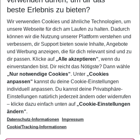
08.08.26
–
06.08.27
5-8 Nächte
beste Erlebnis zu bieten?
Wer wird verreisen
Wir verwenden Cookies und ähnliche Technologien, um
2 Erwachsene
Keine Kinder
unsere Webseite für dich am Laufen zu halten. Dadurch
können wir die Nutzung unserer Plattform verstehen und
Mehr Filter anzeigen
verbessern, dir Support bieten sowie Inhalte, Angebote
und Werbung anzeigen, die für dich relevant sind und zu
dir passen. Klicke auf
„Alle akzeptieren“
, wenn du
einverstanden bist. Dir reicht das Nötigste? Dann wähle
„Nur notwendige Cookies“
. Unter
„Cookies
anpassen“
kannst du deine Cookie-Einstellungen
Footer
Footer navigation
individuell anpassen. Du kannst deine Privatsphäre-
Über uns
Einstellungen natürlich jederzeit ändern oder widerrufen
AGB
– klicke dazu einfach unten auf
„Cookie-Einstellungen
Service & Hilfe
Bestpreisgarantie
ändern“
.
Datenschutz-Informationen
Impressum
Agenturbetreuung
Cookie-Einstellungen ändern
Folge uns
Barrierefreies Reisen
Cookie/Tracking-Informationen
Cookie-Richtlinie
Check-in
Datenschutz