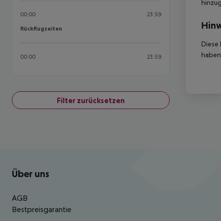
hinzu
00:00
23:59
Hinw
Rückflugzeiten
Rückflugzeiten
Diese 
haben,
00:00
23:59
Filter zurücksetzen
Footer
Footer navigation
Über uns
AGB
Bestpreisgarantie