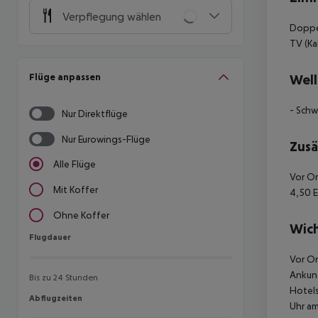
Verpflegung wählen
Doppel
TV (K
Flüge anpassen
Well
- Sch
Nur Direktflüge
Nur Eurowings-Flüge
Zusä
Alle Flüge
Vor Or
Mit Koffer
4,50 E
Ohne Koffer
Wich
Flugdauer
Flugdauer
Vor Or
Ankunf
Bis zu 24 Stunden
Hotels
Abflugzeiten
Abflugzeiten
Uhr am