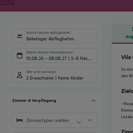
Next
Wähle deinen Abflughafen
Ang
Beliebiger Abflughafen
Hote
Wähle deinen Reisezeitraum
Vila
10.08.26
–
08.08.27
5-8 Nächte
So mod
Wer wird verreisen
des Al
2 Erwachsene
Keine Kinder
Ziel
Zimmer & Verpflegung
- Roya
Römisc
Lissab
Zimmertypen wählen
Zim