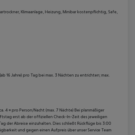
rockner, Klimaanlage, Heizung, Minibar kostenpflichtig, Safe,
 akzeptieren
b 16 Jahre) pro Tag bei max. 3 Nächten zu entrichten; max.
 ca. 4 ¤ pro Person/Nacht (max. 7 Nächte) Bei planmäßiger
tag erst ab der offiziellen Check-In-Zeit des jeweiligen
ag der Abreise einzuhalten. Dies schließt Rückflüge bis 3:00
gbarkeit und gegen einen Aufpreis über unser Service Team