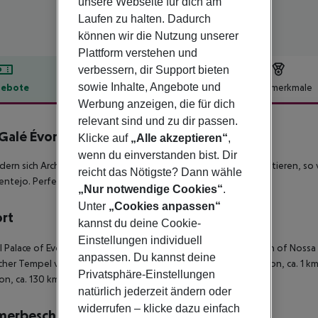
unsere Webseite für dich am
Laufen zu halten. Dadurch
können wir die Nutzung unserer
Plattform verstehen und
verbessern, dir Support bieten
sowie Inhalte, Angebote und
ebote
Hotelbeschreibung
Hotelmerkmale
Werbung anzeigen, die für dich
lbeschreibung
relevant sind und zu dir passen.
 Galé Évora
Klicke auf
„Alle akzeptieren“
,
4
wenn du einverstanden bist. Dir
ern sich Architektur und Design des eleganten Hotels präsentieren, so v
reicht das Nötigste? Dann wähle
entejo. Perfekt, um den historischen Kern Évoras zu erkunden!
„Nur notwendige Cookies“
.
Unter
„Cookies anpassen“
ort
kannst du deine Cookie-
Einstellungen individuell
l Palace of Evora ca. 600 m - Knochenkapelle ca. 600 m - Church of Nossa 
anpassen. Du kannst deine
her Tempel von Evora ca. 900 m - zum ÖPNV: Evora Train Station, ca. 1 k
Privatsphäre-Einstellungen
on, ca. 130 km - zentral, ruhig
natürlich jederzeit ändern oder
widerrufen – klicke dazu einfach
merbeschreibung