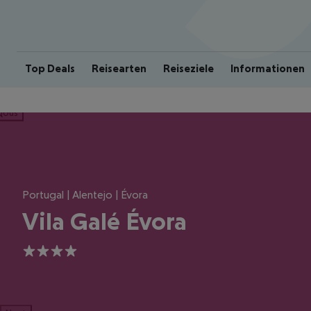
Top Deals
Reisearten
Reiseziele
Informationen
ious
Portugal | Alentejo | Évora
Vila Galé Évora
4