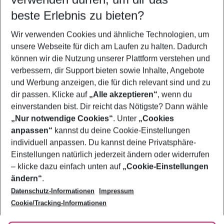
12.08.26
–
10.08.27
5-8 Nächte
beste Erlebnis zu bieten?
Wer wird verreisen
Wir verwenden Cookies und ähnliche Technologien, um
2 Erwachsene
Keine Kinder
unsere Webseite für dich am Laufen zu halten. Dadurch
können wir die Nutzung unserer Plattform verstehen und
Mehr Filter anzeigen
verbessern, dir Support bieten sowie Inhalte, Angebote
und Werbung anzeigen, die für dich relevant sind und zu
dir passen. Klicke auf
„Alle akzeptieren“
, wenn du
einverstanden bist. Dir reicht das Nötigste? Dann wähle
„Nur notwendige Cookies“
. Unter
„Cookies
anpassen“
kannst du deine Cookie-Einstellungen
Footer
Footer navigation
individuell anpassen. Du kannst deine Privatsphäre-
Über uns
Einstellungen natürlich jederzeit ändern oder widerrufen
AGB
– klicke dazu einfach unten auf
„Cookie-Einstellungen
Service & Hilfe
Bestpreisgarantie
ändern“
.
Datenschutz-Informationen
Impressum
Agenturbetreuung
Cookie-Einstellungen ändern
Folge uns
Barrierefreies Reisen
Cookie/Tracking-Informationen
Cookie-Richtlinie
Check-in
Datenschutz