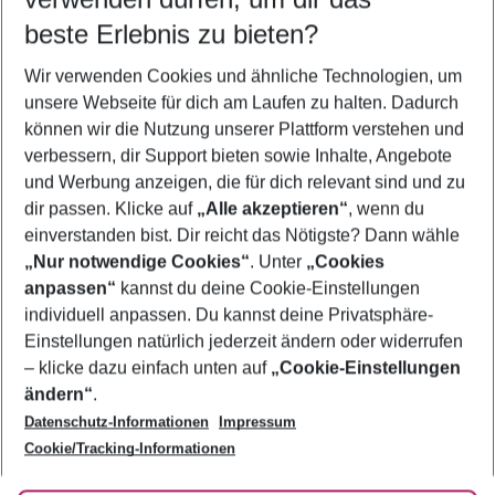
09.08.26
–
07.08.27
5-8 Nächte
beste Erlebnis zu bieten?
Wer wird verreisen
Wir verwenden Cookies und ähnliche Technologien, um
2 Erwachsene
Keine Kinder
unsere Webseite für dich am Laufen zu halten. Dadurch
können wir die Nutzung unserer Plattform verstehen und
Mehr Filter anzeigen
verbessern, dir Support bieten sowie Inhalte, Angebote
und Werbung anzeigen, die für dich relevant sind und zu
dir passen. Klicke auf
„Alle akzeptieren“
, wenn du
einverstanden bist. Dir reicht das Nötigste? Dann wähle
„Nur notwendige Cookies“
. Unter
„Cookies
anpassen“
kannst du deine Cookie-Einstellungen
Footer
Footer navigation
individuell anpassen. Du kannst deine Privatsphäre-
Über uns
Einstellungen natürlich jederzeit ändern oder widerrufen
AGB
– klicke dazu einfach unten auf
„Cookie-Einstellungen
Service & Hilfe
Bestpreisgarantie
ändern“
.
Datenschutz-Informationen
Impressum
Agenturbetreuung
Cookie-Einstellungen ändern
Folge uns
Barrierefreies Reisen
Cookie/Tracking-Informationen
Cookie-Richtlinie
Check-in
Datenschutz