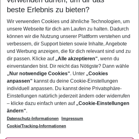
08.08.26
–
06.08.27
5-8 Nächte
beste Erlebnis zu bieten?
Wer wird verreisen
Wir verwenden Cookies und ähnliche Technologien, um
2 Erwachsene
Keine Kinder
unsere Webseite für dich am Laufen zu halten. Dadurch
können wir die Nutzung unserer Plattform verstehen und
Mehr Filter anzeigen
verbessern, dir Support bieten sowie Inhalte, Angebote
und Werbung anzeigen, die für dich relevant sind und zu
dir passen. Klicke auf
„Alle akzeptieren“
, wenn du
einverstanden bist. Dir reicht das Nötigste? Dann wähle
„Nur notwendige Cookies“
. Unter
„Cookies
anpassen“
kannst du deine Cookie-Einstellungen
Footer
Footer navigation
individuell anpassen. Du kannst deine Privatsphäre-
Über uns
Einstellungen natürlich jederzeit ändern oder widerrufen
AGB
– klicke dazu einfach unten auf
„Cookie-Einstellungen
Service & Hilfe
Bestpreisgarantie
ändern“
.
Datenschutz-Informationen
Impressum
Agenturbetreuung
Cookie-Einstellungen ändern
Folge uns
Barrierefreies Reisen
Cookie/Tracking-Informationen
Cookie-Richtlinie
Check-in
Datenschutz