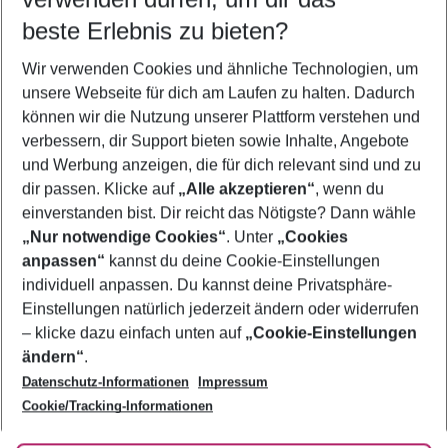
10.08.26
–
08.08.27
5-8 Nächte
beste Erlebnis zu bieten?
Wer wird verreisen
Wir verwenden Cookies und ähnliche Technologien, um
2 Erwachsene
Keine Kinder
unsere Webseite für dich am Laufen zu halten. Dadurch
können wir die Nutzung unserer Plattform verstehen und
Mehr Filter anzeigen
verbessern, dir Support bieten sowie Inhalte, Angebote
und Werbung anzeigen, die für dich relevant sind und zu
dir passen. Klicke auf
„Alle akzeptieren“
, wenn du
einverstanden bist. Dir reicht das Nötigste? Dann wähle
„Nur notwendige Cookies“
. Unter
„Cookies
anpassen“
kannst du deine Cookie-Einstellungen
Footer
Footer navigation
individuell anpassen. Du kannst deine Privatsphäre-
Über uns
Einstellungen natürlich jederzeit ändern oder widerrufen
AGB
– klicke dazu einfach unten auf
„Cookie-Einstellungen
Service & Hilfe
Bestpreisgarantie
ändern“
.
Datenschutz-Informationen
Impressum
Agenturbetreuung
Cookie-Einstellungen ändern
Folge uns
Barrierefreies Reisen
Cookie/Tracking-Informationen
Cookie-Richtlinie
Check-in
Datenschutz