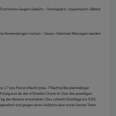
Tischtennis
Gegen Gebühr:
• Tennisplatz
• Squashcourt
• Billard
dene Anwendungen nutzen.
• Sauna
• Hammam
Massagen werden
ca. 2 ? pro Person/Nacht (max. 7 Nächte)
Bei planmäßiger
tag erst ab der offiziellen Check-In-Zeit des jeweiligen
ag der Abreise einzuhalten. Dies schließt Rückflüge bis 3:00
gbarkeit und gegen einen Aufpreis über unser Service Team