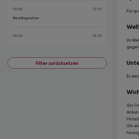
00:00
23:59
Für sp
Rückflugzeiten
Rückflugzeiten
Well
00:00
23:59
Im We
gegen
Unte
Filter zurücksetzen
Es wi
Wich
Vor Or
Ankunf
Hotels
Uhr am
hinzu