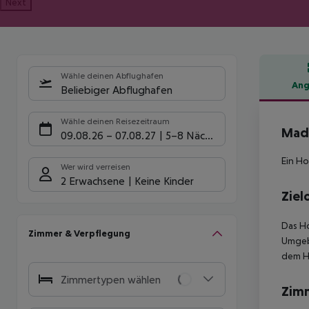
Next
Wähle deinen Abflughafen
Ang
Beliebiger Abflughafen
Hote
Wähle deinen Reisezeitraum
Made
09.08.26
–
07.08.27
5-8 Nächte
Ein Ho
Wer wird verreisen
2 Erwachsene
Keine Kinder
Ziel
Das Ho
Zimmer & Verpflegung
Umge
dem H
Zimmertypen wählen
Zim