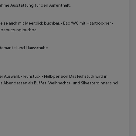
ehme Ausstattung für den Aufenthalt.
ise auch mit Meerblick buchbar.
• Bad/WC mit Haartrockner
•
inbenutzung buchba
demantel und Hausschuhe
 akzeptieren
er Auswahl.
• Frühstück
• Halbpension
Das Frühstück wird in
as Abendessen als Buffet. Weihnachts- und Silvesterdinner sind