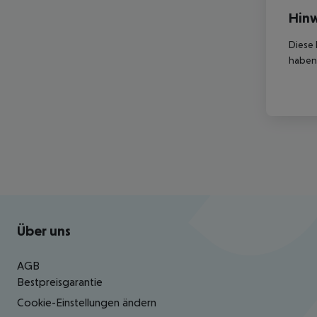
Hinw
Diese 
haben,
Footer
Footer navigation
Über uns
AGB
Bestpreisgarantie
Cookie-Einstellungen ändern