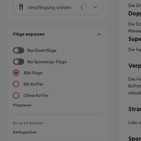
Die Zi
Verpflegung wählen
Dop
Die Do
Klimaa
Flüge anpassen
Supe
Die Su
Nur Direktflüge
Nur Eurowings-Flüge
Ver
Alle Flüge
Das Ho
Mit Koffer
Buffet
inkludi
Ohne Koffer
Flugdauer
Flugdauer
Stra
Lido c
Bis zu 24 Stunden
Abflugzeiten
Abflugzeiten
Spor