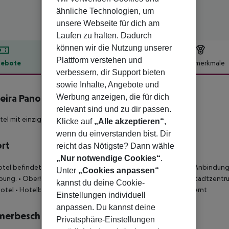
ähnliche Technologien, um
unsere Webseite für dich am
Laufen zu halten. Dadurch
können wir die Nutzung unserer
Plattform verstehen und
ebote
Hotelbeschreibung
Hotelmerkmale
verbessern, dir Support bieten
lbeschreibung
sowie Inhalte, Angebote und
Werbung anzeigen, die für dich
ira Panoramico
4
relevant sind und zu dir passen.
tel mit einzigartiger Lage und erstklassigem Service.
Klicke auf
„Alle akzeptieren“
,
wenn du einverstanden bist. Dir
ort
reicht das Nötigste? Dann wähle
„Nur notwendige Cookies“
.
tel befindet sich oberhalb von Funchal und bietet eine gute Anbindung
Unter
„Cookies anpassen“
bung.
• Oberhalb von Funchal mit Blick auf Stadt und Hafen
• Stadtzentru
kannst du deine Cookie-
otel
• Hotelbus (werktags) inklusive
• Flughafen ca. 22 km entfernt
Einstellungen individuell
anpassen. Du kannst deine
merbeschreibung
Privatsphäre-Einstellungen