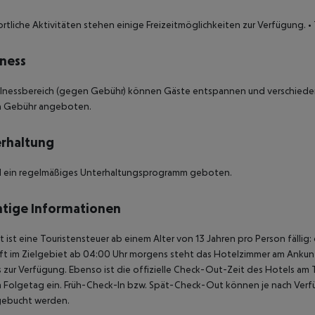
ortliche Aktivitäten stehen einige Freizeitmöglichkeiten zur Verfügung.
• 
ness
llnessbereich (gegen Gebühr) können Gäste entspannen und verschie
 Gebühr angeboten.
rhaltung
rd ein regelmäßiges Unterhaltungsprogramm geboten.
tige Informationen
t ist eine Touristensteuer ab einem Alter von 13 Jahren pro Person fällig:
t im Zielgebiet ab 04:00 Uhr morgens steht das Hotelzimmer am Ankunfts
 zur Verfügung. Ebenso ist die offizielle Check-Out-Zeit des Hotels am T
 Folgetag ein. Früh-Check-In bzw. Spät-Check-Out können je nach Verfü
gebucht werden.