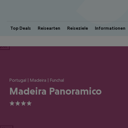
Top Deals
Reisearten
Reiseziele
Informationen
ious
Portugal | Madeira | Funchal
Madeira Panoramico
4