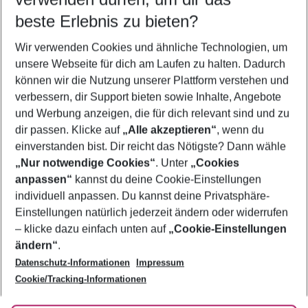
10.08.26
–
08.08.27
5-8 Nächte
beste Erlebnis zu bieten?
Wer wird verreisen
Wir verwenden Cookies und ähnliche Technologien, um
2 Erwachsene
Keine Kinder
unsere Webseite für dich am Laufen zu halten. Dadurch
können wir die Nutzung unserer Plattform verstehen und
Mehr Filter anzeigen
verbessern, dir Support bieten sowie Inhalte, Angebote
und Werbung anzeigen, die für dich relevant sind und zu
dir passen. Klicke auf
„Alle akzeptieren“
, wenn du
einverstanden bist. Dir reicht das Nötigste? Dann wähle
„Nur notwendige Cookies“
. Unter
„Cookies
anpassen“
kannst du deine Cookie-Einstellungen
Footer
Footer navigation
individuell anpassen. Du kannst deine Privatsphäre-
Über uns
Einstellungen natürlich jederzeit ändern oder widerrufen
AGB
– klicke dazu einfach unten auf
„Cookie-Einstellungen
Service & Hilfe
Bestpreisgarantie
ändern“
.
Datenschutz-Informationen
Impressum
Agenturbetreuung
Cookie-Einstellungen ändern
Folge uns
Barrierefreies Reisen
Cookie/Tracking-Informationen
Cookie-Richtlinie
Check-in
Datenschutz