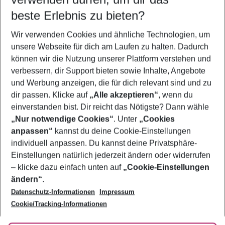
11.08.26
–
09.08.27
5-8 Nächte
beste Erlebnis zu bieten?
Wer wird verreisen
Wir verwenden Cookies und ähnliche Technologien, um
2 Erwachsene
Keine Kinder
unsere Webseite für dich am Laufen zu halten. Dadurch
können wir die Nutzung unserer Plattform verstehen und
Mehr Filter anzeigen
verbessern, dir Support bieten sowie Inhalte, Angebote
und Werbung anzeigen, die für dich relevant sind und zu
dir passen. Klicke auf
„Alle akzeptieren“
, wenn du
einverstanden bist. Dir reicht das Nötigste? Dann wähle
„Nur notwendige Cookies“
. Unter
„Cookies
anpassen“
kannst du deine Cookie-Einstellungen
Footer
Footer navigation
individuell anpassen. Du kannst deine Privatsphäre-
Über uns
Einstellungen natürlich jederzeit ändern oder widerrufen
AGB
– klicke dazu einfach unten auf
„Cookie-Einstellungen
Service & Hilfe
Bestpreisgarantie
ändern“
.
Datenschutz-Informationen
Impressum
Agenturbetreuung
Cookie-Einstellungen ändern
Folge uns
Barrierefreies Reisen
Cookie/Tracking-Informationen
Cookie-Richtlinie
Check-in
Datenschutz