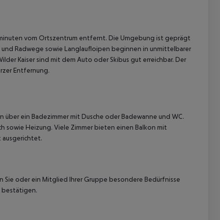
Gehminuten vom Ortszentrum entfernt. Die Umgebung ist geprägt
‑ und Radwege sowie Langlaufloipen beginnen in unmittelbarer
Wilder Kaiser sind mit dem Auto oder Skibus gut erreichbar. Der
urzer Entfernung.
 akzeptieren
fügen über ein Badezimmer mit Dusche oder Badewanne und WC.
ch sowie Heizung. Viele Zimmer bieten einen Balkon mit
 ausgerichtet.
nn Sie oder ein Mitglied Ihrer Gruppe besondere Bedürfnisse
 bestätigen.