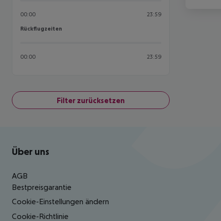
00:00
23:59
Rückflugzeiten
Rückflugzeiten
00:00
23:59
Filter zurücksetzen
Footer
Footer navigation
Über uns
AGB
Bestpreisgarantie
Cookie-Einstellungen ändern
Cookie-Richtlinie