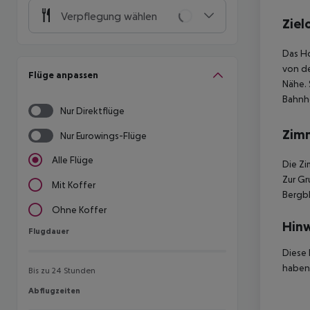
Verpflegung wählen
Ziel
Das Ho
von de
Flüge anpassen
Nähe. 
Bahnho
Nur Direktflüge
Zim
Nur Eurowings-Flüge
Alle Flüge
Die Zi
Zur Gr
Mit Koffer
Bergbl
Ohne Koffer
Hinw
Flugdauer
Flugdauer
Diese 
haben,
Bis zu 24 Stunden
Abflugzeiten
Abflugzeiten