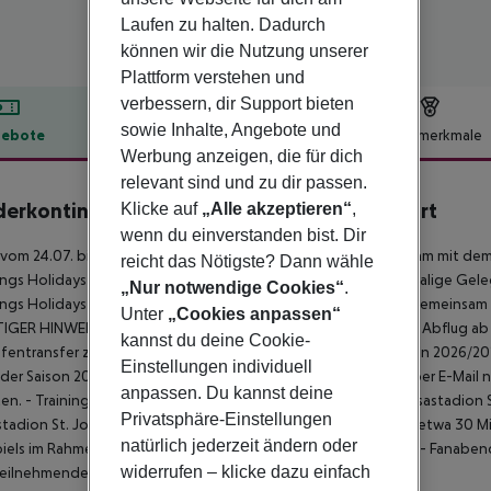
Laufen zu halten. Dadurch
können wir die Nutzung unserer
Plattform verstehen und
verbessern, dir Support bieten
sowie Inhalte, Angebote und
ebote
Hotelbeschreibung
Hotelmerkmale
Werbung anzeigen, die für dich
lbeschreibung
relevant sind und zu dir passen.
erkontingent Doppelzimmer - Hotel Neuwirt
Klicke auf
„Alle akzeptieren“
,
wenn du einverstanden bist. Dir
 vom 24.07. bis 31.07.2026 eine unvergessliche Reise: Gemeinsam mit dem
reicht das Nötigste? Dann wähle
ngs Holidays Flieger von Köln direkt nach Salzburg – eine einmalige Gel
„Nur notwendige Cookies“
.
ngs Holidays machen's möglich: Fans und Mannschaft heben gemeinsam ab 
Unter
„Cookies anpassen“
GER HINWEIS: für die Fanreise berechtigt ist ausschließlich ein Abflug ab
kannst du deine Cookie-
fentransfer zum Hotel und zurück ist inklusive.
- Trikot 1. FC Köln 2026/2
Einstellungen individuell
 der Saison 2026/2027. Die Abfrage der Trikotgrößen erfolgt per E-Mail na
anpassen. Du kannst deine
en.
- Trainingseinheiten: die Trainingseinheiten finden im Koasastadion S
Privatsphäre-Einstellungen
tadion St. Johann ist mit den öffentlichen Verkehrsmitteln in etwa 30 M
natürlich jederzeit ändern oder
iels im Rahmen des Trainingslagers ist im Reisepreis inkludiert.
- Fanabend
widerrufen – klicke dazu einfach
eilnehmenden der Reise garantiert ist.