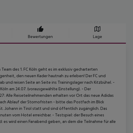
Bewertungen
Lage
 Team des 1. FC Köln geht es im exklusiv gecharterten
egenheit, den neuen Kader hautnah zu erleben!
Der FC und
und reisen Seite an Seite ins Trainingslager nach Kitzbühel.
-
 Köln am 24.07. (vorausgewählte Einstellung).
- Der
027: Alle Reiseteilnehmenden erhalten vor Ort das neue Adidas
ch Ablauf der Stornofristen - bitte das Postfach im Blick
t. Johann in Tirol statt und sind öffentlich zugänglich. Das
inuten vom Hotel erreichbar.
- Testspiel: der Besuch eines
: es wird einen Fanabend geben, an dem die Teilnahme für alle