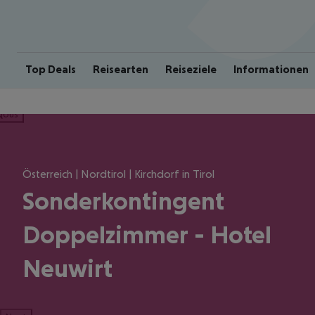
Top Deals
Reisearten
Reiseziele
Informationen
ious
Österreich | Nordtirol | Kirchdorf in Tirol
Sonderkontingent
Doppelzimmer - Hotel
Neuwirt