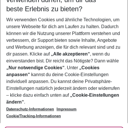
09.08.26
–
07.08.27
5-8 Nächte
beste Erlebnis zu bieten?
Wer wird verreisen
Wir verwenden Cookies und ähnliche Technologien, um
2 Erwachsene
Keine Kinder
unsere Webseite für dich am Laufen zu halten. Dadurch
können wir die Nutzung unserer Plattform verstehen und
Mehr Filter anzeigen
verbessern, dir Support bieten sowie Inhalte, Angebote
und Werbung anzeigen, die für dich relevant sind und zu
dir passen. Klicke auf
„Alle akzeptieren“
, wenn du
einverstanden bist. Dir reicht das Nötigste? Dann wähle
„Nur notwendige Cookies“
. Unter
„Cookies
anpassen“
kannst du deine Cookie-Einstellungen
Footer
Footer navigation
individuell anpassen. Du kannst deine Privatsphäre-
Über uns
Einstellungen natürlich jederzeit ändern oder widerrufen
AGB
– klicke dazu einfach unten auf
„Cookie-Einstellungen
Service & Hilfe
Bestpreisgarantie
ändern“
.
Datenschutz-Informationen
Impressum
Agenturbetreuung
Cookie-Einstellungen ändern
Folge uns
Barrierefreies Reisen
Cookie/Tracking-Informationen
Cookie-Richtlinie
Check-in
Datenschutz