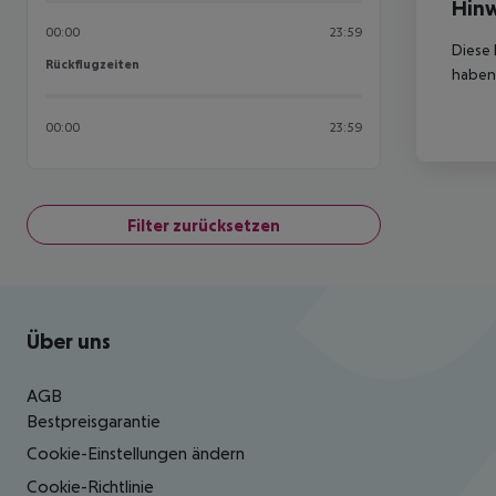
Hinw
00:00
23:59
Diese 
Rückflugzeiten
Rückflugzeiten
haben,
00:00
23:59
Filter zurücksetzen
Footer
Footer navigation
Über uns
AGB
Bestpreisgarantie
Cookie-Einstellungen ändern
Cookie-Richtlinie