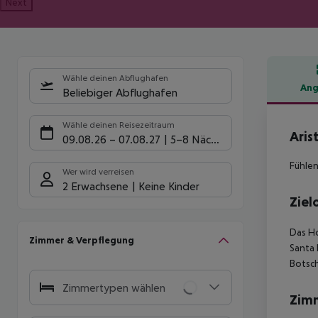
Next
Wähle deinen Abflughafen
Ang
Beliebiger Abflughafen
Hote
Wähle deinen Reisezeitraum
Aris
09.08.26
–
07.08.27
5-8 Nächte
Fühlen
Wer wird verreisen
2 Erwachsene
Keine Kinder
Ziel
Das Ho
Zimmer & Verpflegung
Santa 
Botsc
Zimmertypen wählen
Zim