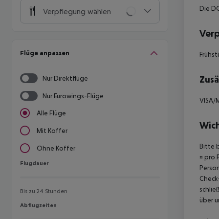
Die DO
Verpflegung wählen
Ver
Flüge anpassen
Frühst
Zusä
Nur Direktflüge
Nur Eurowings-Flüge
VISA/
Alle Flüge
Wich
Mit Koffer
Bitte 
Ohne Koffer
¤ pro 
Flugdauer
Flugdauer
Person
Check-
schlie
Bis zu 24 Stunden
über u
Abflugzeiten
Abflugzeiten