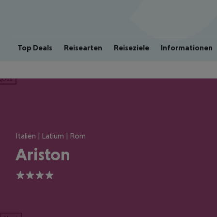
Top Deals
Reisearten
Reiseziele
Informationen
ious
Italien | Latium | Rom
Ariston
4