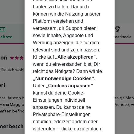
Laufen zu halten. Dadurch
können wir die Nutzung unserer
Plattform verstehen und
verbessern, dir Support bieten
sowie Inhalte, Angebote und
ebote
Hotelbeschreibung
Hotelmerkmale
Werbung anzeigen, die für dich
lbeschreibung
relevant sind und zu dir passen.
ton
Klicke auf
„Alle akzeptieren“
,
4
wenn du einverstanden bist. Dir
 Sie sich wohl im Herzen von Rom!
reicht das Nötigste? Dann wähle
„Nur notwendige Cookies“
.
ort
Unter
„Cookies anpassen“
kannst du deine Cookie-
tel Ariston befindet sich im historischen Zentrum Roms, nur wenige Me
Einstellungen individuell
Maria Maggiore, des Kolosseums, des Fori Imperiali und der Via Veneto, w
anpassen. Du kannst deine
haften befinden.
Privatsphäre-Einstellungen
natürlich jederzeit ändern oder
merbeschreibung
widerrufen – klicke dazu einfach