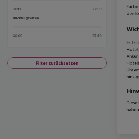
Für be
00:00
23:59
den lo
Rückflugzeiten
Rückflugzeiten
Wich
00:00
23:59
Es fäl
Hotel:
Ankunf
Filter zurücksetzen
Hotels
Uhr am
hinzu
Hinw
Diese 
haben,