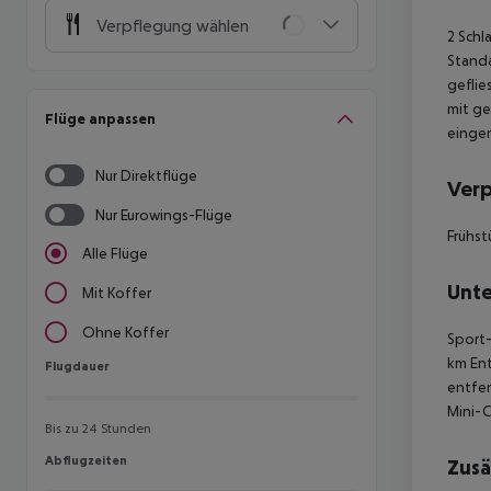
Verpflegung wählen
2 Schl
Standa
geflie
mit ge
Flüge anpassen
einger
Nur Direktflüge
Ver
Nur Eurowings-Flüge
Frühst
Alle Flüge
Unte
Mit Koffer
Ohne Koffer
Sport-
km Ent
Flugdauer
Flugdauer
entfer
Mini-C
Bis zu 24 Stunden
Abflugzeiten
Abflugzeiten
Zusä