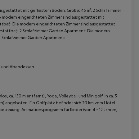
sgestattet mit gefliestem Boden. Größe: 45 m². 2 Schlafzimmer
ie modern eingerichteten Zimmer sind ausgestattet mit
ttbar): Die modern eingerichteten Zimmer sind ausgestattet
erstattbar): 2 Schlafzimmer Garden Apartment: Die modern
 2 Schlafzimmer Garden Apartment:
 akzeptieren
ck und Abendessen.
s, ca. 150 m entfernt), Yoga, Volleyball und Minigolf. In ca. 5
rn) angeboten. Ein Golfplatz befindet sich 20 km vom Hotel
rbetreuung: Animationsprogramm für Kinder (von 4 - 12 Jahren).