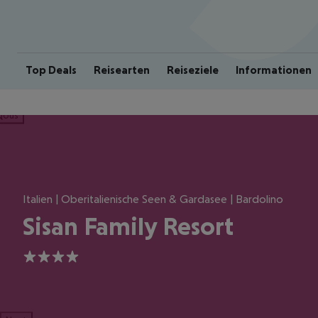
Top Deals
Reisearten
Reiseziele
Informationen
ious
Italien | Oberitalienische Seen & Gardasee | Bardolino
Sisan Family Resort
4