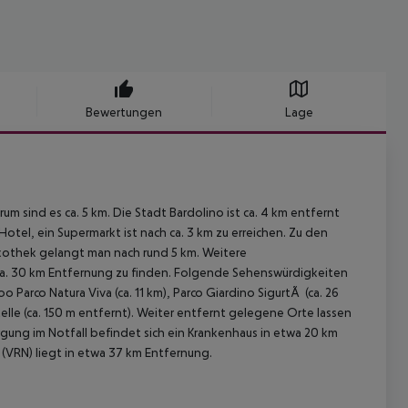
Bewertungen
Lage
 sind es ca. 5 km. Die Stadt Bardolino ist ca. 4 km entfernt
Hotel, ein Supermarkt ist nach ca. 3 km zu erreichen. Zu den
kothek gelangt man nach rund 5 km. Weitere
 ca. 30 km Entfernung zu finden. Folgende Sehenswürdigkeiten
o Parco Natura Viva (ca. 11 km), Parco Giardino SigurtÃ (ca. 26
elle (ca. 150 m entfernt). Weiter entfernt gelegene Orte lassen
rgung im Notfall befindet sich ein Krankenhaus in etwa 20 km
 (VRN) liegt in etwa 37 km Entfernung.