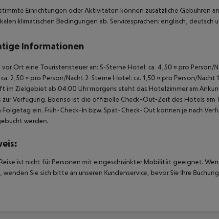
stimmte Einrichtungen oder Aktivitäten können zusätzliche Gebühren anf
kalen klimatischen Bedingungen ab. Servicesprachen: englisch, deutsch und
tige Informationen
lt vor Ort eine Touristensteuer an: 5-Sterne Hotel: ca. 4,50 ¤ pro Person
 ca. 2,50 ¤ pro Person/Nacht 2-Sterne Hotel: ca. 1,50 ¤ pro Person/Nacht 
t im Zielgebiet ab 04:00 Uhr morgens steht das Hotelzimmer am Ankunfts
 zur Verfügung. Ebenso ist die offizielle Check-Out-Zeit des Hotels am T
 Folgetag ein. Früh-Check-In bzw. Spät-Check-Out können je nach Verfü
gebucht werden.
eis:
Reise ist nicht für Personen mit eingeschränkter Mobilität geeignet. We
 wenden Sie sich bitte an unseren Kundenservice, bevor Sie Ihre Buchung