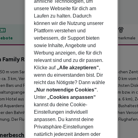
ähnliche Technologien, um
unsere Webseite für dich am
Laufen zu halten. Dadurch
können wir die Nutzung unserer
Plattform verstehen und
verbessern, dir Support bieten
ebote
Hotelbeschreibung
Hotelmerkmale
sowie Inhalte, Angebote und
lbeschreibung
Werbung anzeigen, die für dich
n Family Resort
relevant sind und zu dir passen.
4
Klicke auf
„Alle akzeptieren“
,
50 m vom Sandstrand entfernt gelegenes Hotel. Zum touristischen Zentrum
wenn du einverstanden bist. Dir
e ca. 3 km, Verona ca. 29 km). Einkaufsmöglichkeiten liegen ca. 20 km vom 
reicht das Nötigste? Dann wähle
en Bars und Restaurants gelangt man nach rund 300 m. Zur nächsten Dis
„Nur notwendige Cookies“
.
altungsangebote wie ein Kino und ein Theater sind in ca. 20 km bzw. in
Unter
„Cookies anpassen“
om Hotel aus erreichbar: Gardaland (ca. 9 km), Movieland Park (ca. 6 km), Zo
kannst du deine Cookie-
d Aquardens Terme Verona (ca. 12 km). Für Mobilität sorgt eine Bushaltest
Einstellungen individuell
ber den Bahnhof in rund 20 km Entfernung erreichen. Zur ärztlichen Verso
anpassen. Du kannst deine
nung. Der Flughafen (MXP) ist ca. 194 km entfernt. Ein weiterer Flughafen
Privatsphäre-Einstellungen
natürlich jederzeit ändern oder
merbeschreibung