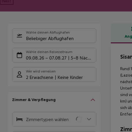
Next
Wähle deinen Abflughafen
Ang
Beliebiger Abflughafen
Hote
Wähle deinen Reisezeitraum
Sisa
09.08.26
–
07.08.27
5-8 Nächte
Rund 1
Wer wird verreisen
(Lazis
2 Erwachsene
Keine Kinder
nächst
Unterh
sind v
Zimmer & Verpflegung
km) un
sich ü
Entfer
Zimmertypen wählen
Zim