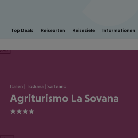
Top Deals
Reisearten
Reiseziele
Informationen
ious
Italien | Toskana | Sarteano
Agriturismo La Sovana
4