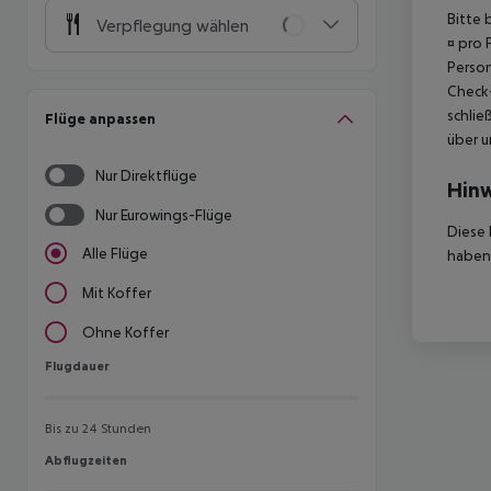
Bitte 
Verpflegung wählen
¤ pro 
Person
Check-
schlie
Flüge anpassen
über u
Nur Direktflüge
Hinw
Nur Eurowings-Flüge
Diese 
Alle Flüge
haben,
Mit Koffer
Ohne Koffer
Flugdauer
Flugdauer
Bis zu 24 Stunden
Abflugzeiten
Abflugzeiten