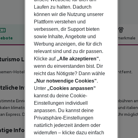
Laufen zu halten. Dadurch
können wir die Nutzung unserer
Plattform verstehen und
verbessern, dir Support bieten
sowie Inhalte, Angebote und
ebote
Hotelbeschreibung
Hotelmerkmale
Werbung anzeigen, die für dich
lbeschreibung
relevant sind und zu dir passen.
turismo La Sovana
Klicke auf
„Alle akzeptieren“
,
4
wenn du einverstanden bist. Dir
emen-Hotel La Sovana liegt ca. 142 km vom Flughafen (FLR) entfernt.
reicht das Nötigste? Dann wähle
„Nur notwendige Cookies“
.
tzliche Informationen
Unter
„Cookies anpassen“
kannst du deine Cookie-
stimmte Einrichtungen oder Aktivitäten können zusätzliche Gebühren anf
Einstellungen individuell
kalen klimatischen Bedingungen ab. Servicesprachen: englisch und italieni
anpassen. Du kannst deine
an Express. Der Check In ist ab 14:00 Uhr, Check out bis 10:00 Uhr möglic
Privatsphäre-Einstellungen
natürlich jederzeit ändern oder
tige Informationen
widerrufen – klicke dazu einfach