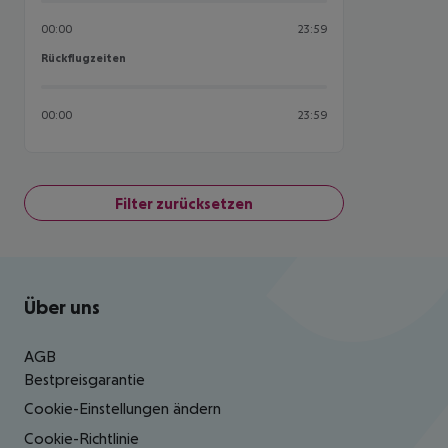
00:00
23:59
Rückflugzeiten
Rückflugzeiten
00:00
23:59
Filter zurücksetzen
Footer
Footer navigation
Über uns
AGB
Bestpreisgarantie
Cookie-Einstellungen ändern
Cookie-Richtlinie