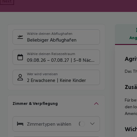
Next
Wähle deinen Abflughafen
Ang
Beliebiger Abflughafen
Hote
Wähle deinen Reisezeitraum
Agri
09.08.26
–
07.08.27
5-8 Nächte
Das Th
Wer wird verreisen
2 Erwachsene
Keine Kinder
Zusä
Für be
Zimmer & Verpflegung
den lo
Americ
Zimmertypen wählen
Wich