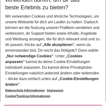
10.08.26
–
08.08.27
5-8 Nächte
beste Erlebnis zu bieten?
Wer wird verreisen
Wir verwenden Cookies und ähnliche Technologien, um
2 Erwachsene
Keine Kinder
unsere Webseite für dich am Laufen zu halten. Dadurch
können wir die Nutzung unserer Plattform verstehen und
Mehr Filter anzeigen
verbessern, dir Support bieten sowie Inhalte, Angebote
und Werbung anzeigen, die für dich relevant sind und zu
dir passen. Klicke auf
„Alle akzeptieren“
, wenn du
einverstanden bist. Dir reicht das Nötigste? Dann wähle
„Nur notwendige Cookies“
. Unter
„Cookies
anpassen“
kannst du deine Cookie-Einstellungen
Footer
Footer navigation
individuell anpassen. Du kannst deine Privatsphäre-
Über uns
Einstellungen natürlich jederzeit ändern oder widerrufen
AGB
– klicke dazu einfach unten auf
„Cookie-Einstellungen
Service & Hilfe
Bestpreisgarantie
ändern“
.
Datenschutz-Informationen
Impressum
Agenturbetreuung
Cookie-Einstellungen ändern
Folge uns
Barrierefreies Reisen
Cookie/Tracking-Informationen
Cookie-Richtlinie
Check-in
Datenschutz