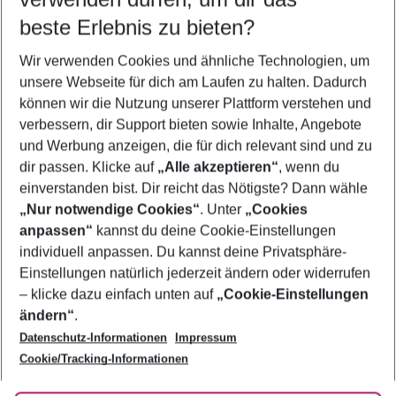
10.08.26
–
08.08.27
5-8 Nächte
beste Erlebnis zu bieten?
Wer wird verreisen
Wir verwenden Cookies und ähnliche Technologien, um
2 Erwachsene
Keine Kinder
unsere Webseite für dich am Laufen zu halten. Dadurch
können wir die Nutzung unserer Plattform verstehen und
Mehr Filter anzeigen
verbessern, dir Support bieten sowie Inhalte, Angebote
und Werbung anzeigen, die für dich relevant sind und zu
dir passen. Klicke auf
„Alle akzeptieren“
, wenn du
einverstanden bist. Dir reicht das Nötigste? Dann wähle
„Nur notwendige Cookies“
. Unter
„Cookies
anpassen“
kannst du deine Cookie-Einstellungen
Footer
Footer navigation
individuell anpassen. Du kannst deine Privatsphäre-
Über uns
Einstellungen natürlich jederzeit ändern oder widerrufen
AGB
– klicke dazu einfach unten auf
„Cookie-Einstellungen
Service & Hilfe
Bestpreisgarantie
ändern“
.
Datenschutz-Informationen
Impressum
Agenturbetreuung
Cookie-Einstellungen ändern
Folge uns
Barrierefreies Reisen
Cookie/Tracking-Informationen
Cookie-Richtlinie
Check-in
Datenschutz