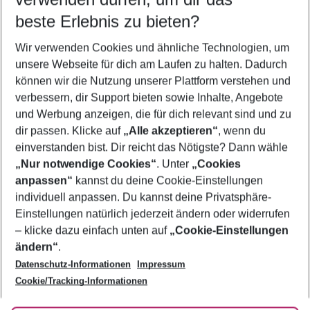
11.08.26
–
09.08.27
5-8 Nächte
beste Erlebnis zu bieten?
Wer wird verreisen
Wir verwenden Cookies und ähnliche Technologien, um
2 Erwachsene
Keine Kinder
unsere Webseite für dich am Laufen zu halten. Dadurch
können wir die Nutzung unserer Plattform verstehen und
Mehr Filter anzeigen
verbessern, dir Support bieten sowie Inhalte, Angebote
und Werbung anzeigen, die für dich relevant sind und zu
dir passen. Klicke auf
„Alle akzeptieren“
, wenn du
einverstanden bist. Dir reicht das Nötigste? Dann wähle
„Nur notwendige Cookies“
. Unter
„Cookies
anpassen“
kannst du deine Cookie-Einstellungen
Footer
Footer navigation
individuell anpassen. Du kannst deine Privatsphäre-
Über uns
Einstellungen natürlich jederzeit ändern oder widerrufen
AGB
– klicke dazu einfach unten auf
„Cookie-Einstellungen
Service & Hilfe
Bestpreisgarantie
ändern“
.
Datenschutz-Informationen
Impressum
Agenturbetreuung
Cookie-Einstellungen ändern
Folge uns
Barrierefreies Reisen
Cookie/Tracking-Informationen
Cookie-Richtlinie
Check-in
Datenschutz