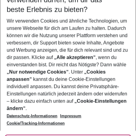
09.08.26
–
07.08.27
5-8 Nächte
beste Erlebnis zu bieten?
Wer wird verreisen
Wir verwenden Cookies und ähnliche Technologien, um
2 Erwachsene
Keine Kinder
unsere Webseite für dich am Laufen zu halten. Dadurch
können wir die Nutzung unserer Plattform verstehen und
Mehr Filter anzeigen
verbessern, dir Support bieten sowie Inhalte, Angebote
und Werbung anzeigen, die für dich relevant sind und zu
dir passen. Klicke auf
„Alle akzeptieren“
, wenn du
einverstanden bist. Dir reicht das Nötigste? Dann wähle
„Nur notwendige Cookies“
. Unter
„Cookies
anpassen“
kannst du deine Cookie-Einstellungen
Footer
Footer navigation
individuell anpassen. Du kannst deine Privatsphäre-
Über uns
Einstellungen natürlich jederzeit ändern oder widerrufen
AGB
– klicke dazu einfach unten auf
„Cookie-Einstellungen
Service & Hilfe
Bestpreisgarantie
ändern“
.
Datenschutz-Informationen
Impressum
Agenturbetreuung
Cookie-Einstellungen ändern
Folge uns
Barrierefreies Reisen
Cookie/Tracking-Informationen
Cookie-Richtlinie
Check-in
Datenschutz