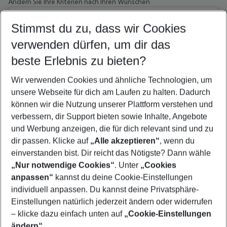
Ändern Sie Ihre Kriterien nach Ihren Wünschen
Wähle deinen Abflughafen
Beliebiger Abflughafen
Stimmst du zu, dass wir Cookies
verwenden dürfen, um dir das
Wähle deinen Reisezeitraum
11.08.26
–
09.08.27
5-8 Nächte
beste Erlebnis zu bieten?
Wer wird verreisen
Wir verwenden Cookies und ähnliche Technologien, um
2 Erwachsene
Keine Kinder
unsere Webseite für dich am Laufen zu halten. Dadurch
können wir die Nutzung unserer Plattform verstehen und
Mehr Filter anzeigen
verbessern, dir Support bieten sowie Inhalte, Angebote
und Werbung anzeigen, die für dich relevant sind und zu
dir passen. Klicke auf
„Alle akzeptieren“
, wenn du
einverstanden bist. Dir reicht das Nötigste? Dann wähle
„Nur notwendige Cookies“
. Unter
„Cookies
anpassen“
kannst du deine Cookie-Einstellungen
Footer
Footer navigation
individuell anpassen. Du kannst deine Privatsphäre-
Über uns
Einstellungen natürlich jederzeit ändern oder widerrufen
AGB
– klicke dazu einfach unten auf
„Cookie-Einstellungen
Service & Hilfe
Bestpreisgarantie
ändern“
.