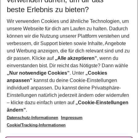
09.08.26
–
07.08.27
5-8 Nächte
beste Erlebnis zu bieten?
Wer wird verreisen
Wir verwenden Cookies und ähnliche Technologien, um
2 Erwachsene
Keine Kinder
unsere Webseite für dich am Laufen zu halten. Dadurch
können wir die Nutzung unserer Plattform verstehen und
Mehr Filter anzeigen
verbessern, dir Support bieten sowie Inhalte, Angebote
und Werbung anzeigen, die für dich relevant sind und zu
dir passen. Klicke auf
„Alle akzeptieren“
, wenn du
einverstanden bist. Dir reicht das Nötigste? Dann wähle
„Nur notwendige Cookies“
. Unter
„Cookies
anpassen“
kannst du deine Cookie-Einstellungen
Footer
Footer navigation
individuell anpassen. Du kannst deine Privatsphäre-
Über uns
Einstellungen natürlich jederzeit ändern oder widerrufen
AGB
– klicke dazu einfach unten auf
„Cookie-Einstellungen
Service & Hilfe
Bestpreisgarantie
ändern“
.
Datenschutz-Informationen
Impressum
Agenturbetreuung
Cookie-Einstellungen ändern
Folge uns
Barrierefreies Reisen
Cookie/Tracking-Informationen
Cookie-Richtlinie
Check-in
Datenschutz