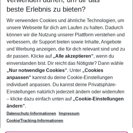
08.08.26
–
06.08.27
5-8 Nächte
beste Erlebnis zu bieten?
Wer wird verreisen
Wir verwenden Cookies und ähnliche Technologien, um
2 Erwachsene
Keine Kinder
unsere Webseite für dich am Laufen zu halten. Dadurch
können wir die Nutzung unserer Plattform verstehen und
Mehr Filter anzeigen
verbessern, dir Support bieten sowie Inhalte, Angebote
und Werbung anzeigen, die für dich relevant sind und zu
dir passen. Klicke auf
„Alle akzeptieren“
, wenn du
einverstanden bist. Dir reicht das Nötigste? Dann wähle
„Nur notwendige Cookies“
. Unter
„Cookies
anpassen“
kannst du deine Cookie-Einstellungen
Footer
Footer navigation
individuell anpassen. Du kannst deine Privatsphäre-
Über uns
Einstellungen natürlich jederzeit ändern oder widerrufen
AGB
– klicke dazu einfach unten auf
„Cookie-Einstellungen
Service & Hilfe
Bestpreisgarantie
ändern“
.
Datenschutz-Informationen
Impressum
Agenturbetreuung
Cookie-Einstellungen ändern
Folge uns
Barrierefreies Reisen
Cookie/Tracking-Informationen
Cookie-Richtlinie
Check-in
Datenschutz