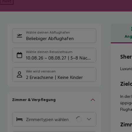
Next
Wähle deinen Abflughafen
Ang
Beliebiger Abflughafen
Hote
Wähle deinen Reisezeitraum
Sher
10.08.26
–
08.08.27
5-8 Nächte
Luxuri
Wer wird verreisen
2 Erwachsene
Keine Kinder
Ziel
In der
Zimmer & Verpflegung
üppige
Flugha
Zimmertypen wählen
Zim