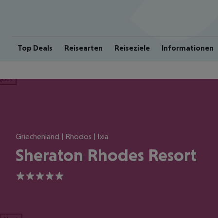
Top Deals
Reisearten
Reiseziele
Informationen
ious
Griechenland | Rhodos | Ixia
Sheraton Rhodes Resort
5