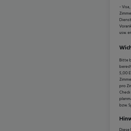
- Visa
Zimmer
Dienst
Voran
usw. e
Wich
Bitte 
berech
5,00 E
Zimmer
pro Zi
Check-
planmä
bzw. S
Hinw
Diese 