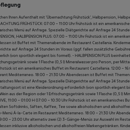
pflegung
chen Ihren Aufenthalt mit 'Übernachtung Frühstück', Halbpension, Halbpen
NACHTUNG FRÜHSTÜCK:
07:00 – 11:00 Uhr Frühstück ist ein amerikanische
risches Menü auf Anfrage.
Spezielle Diätgerichte auf Anfrage 24 Stunden
ENSION, HALBPENSION PLUS:
07:00 – 11:00 Uhr Frühstück ist ein amerikan
ssen ist Buffet mit Themenabende im Restaurant Castellania.
Kinderme
richte auf Anfrage 24 Stunden im Voraus (ggf. fallen zusätzliche Gebühre
erlich (von sportlich elegant bis formell).
- HALBPENSION PLUS beinhaltet z
ischungsgetränk sowie 1 Flasche (0,5 l) Mineralwasser pro Person, per Mitt
ühstück ist ein amerikanisches Buffet im Restaurant Castellania.
12:00 – 16
rant Mediterraneo.
18:00 – 21:30 Uhr Abendessen ist Buffet mit Themen
risches Menü auf Anfrage.
Spezielle Diätgerichte auf Anfrage 24 Stunden
taltungsort ist eine Kleiderordnung erforderlich (von sportlich elegant bis
 Wein aus der Region oder 1 Erfrischungsgetränk sowie 1 Flasche (0,5 l) 
IVE, 11:00 – 01:00 H
07:00 – 10:30 Uhr Frühstück ist ein amerikanisches Bu
lten Softdrinks, Säften, Kaffee, Tee sowie alkoholischen und alkoholfr
-Menü Á-la-Carte im Restaurant Mediterraneo.
18:00 – 21:30 Uhr Abende
9:00 – 23:00 Uhr alternativ zwei (2) 3-Gänge-Menüs zur Auswahl im Restau
ssen inklusive alkoholischen und alkoholfreien Markengetränken.
Kinde