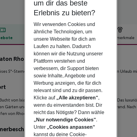
um dir das beste
Erlebnis zu bieten?
Wir verwenden Cookies und
ähnliche Technologien, um
ebote
Hotelbeschreibung
Hotelmerkmale
unsere Webseite für dich am
Laufen zu halten. Dadurch
lbeschreibung
können wir die Nutzung unserer
aton Rhodes Resort
Plattform verstehen und
5
verbessern, dir Support bieten
öses 5*-Sterne Hotelresort, für Gäste die einen anspruchsvollen Urlaub 
sowie Inhalte, Angebote und
Werbung anzeigen, die für dich
ort
relevant sind und zu dir passen.
Klicke auf
„Alle akzeptieren“
,
 Bucht von Ixia gelegen mit herrlichem Blick auf das weite Meer. Das luxuri
wenn du einverstanden bist. Dir
n Gärten und befindet sich ca. 100 Meter von seinem Privatstrand. Nach 
reicht das Nötigste? Dann wähle
fen von Rhodos ist etwa 9 km entfernt.
„Nur notwendige Cookies“
.
Unter
„Cookies anpassen“
merbeschreibung
kannst du deine Cookie-