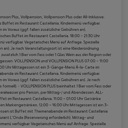
sion Plus, Vollpension, Vollpension Plus oder All-Inklusive.
s Buffet im Restaurant Castellania.
Kindermenü verfügbar.
 im Voraus (ggf. fallen zusätzliche Gebühren an).
isches Buffet im Restaurant Castellania.
18:00 – 21:30 Uhr
nü verfügbar.
Vegetarisches Menü auf Anfrage.
Spezielle
n an).
Je nach Veranstaltungsort ist eine Kleiderordnung
usätzlich 1 Bier vom Fass oder 1 Glas Wein aus der Region oder
agessen.
VOLLPENSION und VOLLPENSION PLUS
07:00 – 11:00
:00 Uhr Mittagessen ist ein 3-Gänge-Menü Á-la-Carte im
abende im Restaurant Castellania.
Kindermenü verfügbar.
 im Voraus (ggf. fallen zusätzliche Gebühren an).
Je nach
 formell).
- VOLLPENSION PLUS beinhaltet 1 Bier vom Fass oder
Mineralwasser pro Person, per Mittag-/ und Abendessen.
ALL-
ffet im Restaurant Castellania.
11:00 – 01:00 Uhr Getränke
eien Markengetränken.
12:00 – 16:00 Uhr Mittagessen ist ein 3-
ssen ist Buffet mit Themenabende im Restaurant Castellania
rant L’Onda (Reservierung erforderlich).
Mittag- und
rmenü verfügbar.
Vegetarisches Menü auf Anfrage.
Spezielle