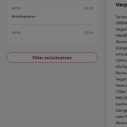
Ver
00:00
23:59
Rückflugzeiten
Sie bu
Rückflugzeiten
ÜBER
Vegeta
00:00
23:59
HALBP
Abende
Diätge
erford
Filter zurücksetzen
1 Erfr
Uhr Fr
Restau
Vegeta
Verans
1 Glas
INKLUS
beinha
Gänge
oder
1
Abende