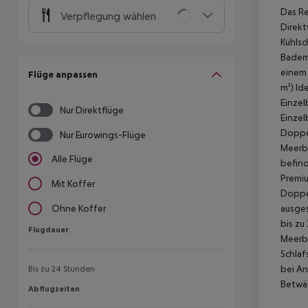
Das Re
Verpflegung wählen
Direkt
Kühlsc
Bademä
einem 
Flüge anpassen
m²)
Ide
Einzel
Nur Direktflüge
Einzel
Doppel
Nur Eurowings-Flüge
Meerbl
Alle Flüge
befind
Premiu
Mit Koffer
Doppel
ausges
Ohne Koffer
bis zu
Flugdauer
Flugdauer
Meerbl
Schlaf
bei An
Bis zu 24 Stunden
Betwäs
Abflugzeiten
Abflugzeiten