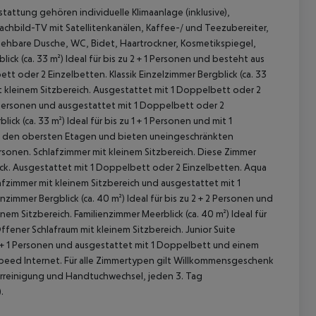
tattung gehören individuelle Klimaanlage (inklusive),
Flachbild-TV mit Satellitenkanälen, Kaffee-/ und Teezubereiter,
ehbare Dusche, WC, Bidet, Haartrockner, Kosmetikspiegel,
ick (ca. 33 m²)
Ideal für bis zu 2 + 1 Personen und besteht aus
ett oder 2 Einzelbetten.
Klassik Einzelzimmer Bergblick (ca. 33
it kleinem Sitzbereich. Ausgestattet mit 1 Doppelbett oder 2
 1 Personen und ausgestattet mit 1 Doppelbett oder 2
ick (ca. 33 m²)
Ideal für bis zu 1 + 1 Personen und mit 1
uf den obersten Etagen und bieten uneingeschränkten
Personen. Schlafzimmer mit kleinem Sitzbereich. Diese Zimmer
k. Ausgestattet mit 1 Doppelbett oder 2 Einzelbetten.
Aqua
hlafzimmer mit kleinem Sitzbereich und ausgestattet mit 1
nzimmer Bergblick (ca. 40 m²)
Ideal für bis zu 2 + 2 Personen und
 akzeptieren
inem Sitzbereich.
Familienzimmer Meerblick (ca. 40 m²)
Ideal für
ffener Schlafraum mit kleinem Sitzbereich.
Junior Suite
 2 + 1 Personen und ausgestattet mit 1 Doppelbett und einem
peed Internet.
Für alle Zimmertypen gilt Willkommensgeschenk
erreinigung und Handtuchwechsel, jeden 3. Tag
.