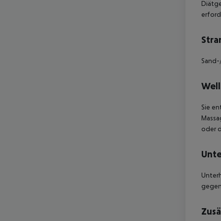
Diätge
erford
Stra
Sand-/
Well
Sie en
Massag
oder d
Unte
Unterh
gegen
Zusä