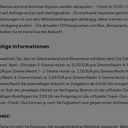
, Mastercard und American Express werden akzeptiert.
- Check-In 15:00 / 
 auf Anfrage und je nach Verfügbarkeit.
- Es sind keine Haustiere gestat
leistungen ist von den Wetterbedingungen abhängig, daher können sich
kündigung ändern.
- Die aktuellen Öffnungszeiten von Bars, Restaurants
rhalten Sie im Hotel bei der Ankunft.
tige Informationen
beachten Sie, dass in Griechenland eine Klimasteuer erhoben wird. Die Zah
net. April - Oktober: 5-Sterne Hotel: ca. 15,00 EUR pro Zimmer/Nacht 4-S
UR pro Zimmer/Nacht 1 - 2-Sterne Hotel: ca. 2,00 EUR pro Zimmer/Nacht 
/Nacht 4-Sterne Hotel: ca. 3,00 EUR pro Zimmer/Nacht 3-Sterne Hotel: ca
mmer/Nacht Bei planmäßiger Ankunft im Zielgebiet ab 04:00 Uhr morgens
In-Zeit des jeweiligen Hotels zur Verfügung. Ebenso ist die offizielle C
ßigen Rückflügen bis 3:00 Uhr am Folgetag ist die offizielle Check-Out
pät-Check-Out können je nach Verfügbarkeit und gegen einen Aufpreis
eis:
Reise ist nicht für Personen mit eingeschränkter Mobilität geeignet. We