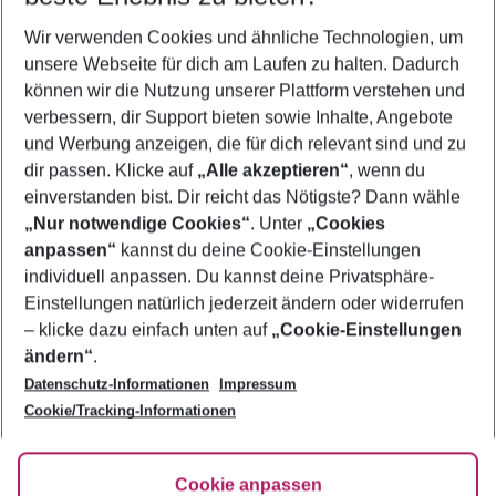
Wer wird verreisen
Wir verwenden Cookies und ähnliche Technologien, um
2 Erwachsene
Keine Kinder
unsere Webseite für dich am Laufen zu halten. Dadurch
können wir die Nutzung unserer Plattform verstehen und
Mehr Filter anzeigen
verbessern, dir Support bieten sowie Inhalte, Angebote
und Werbung anzeigen, die für dich relevant sind und zu
dir passen. Klicke auf
„Alle akzeptieren“
, wenn du
einverstanden bist. Dir reicht das Nötigste? Dann wähle
„Nur notwendige Cookies“
. Unter
„Cookies
anpassen“
kannst du deine Cookie-Einstellungen
Footer
Footer navigation
individuell anpassen. Du kannst deine Privatsphäre-
Über uns
Einstellungen natürlich jederzeit ändern oder widerrufen
AGB
– klicke dazu einfach unten auf
„Cookie-Einstellungen
Service & Hilfe
Bestpreisgarantie
ändern“
.
Datenschutz-Informationen
Impressum
Agenturbetreuung
Cookie-Einstellungen ändern
Folge uns
Barrierefreies Reisen
Cookie/Tracking-Informationen
Cookie-Richtlinie
Check-in
Datenschutz
FAQ
Fakten
Cookie anpassen
HanseMerkur Reiseversicherung
Flexibel buchen