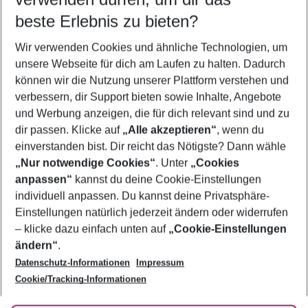
09.08.26
–
07.08.27
5-8 Nächte
beste Erlebnis zu bieten?
Wer wird verreisen
Wir verwenden Cookies und ähnliche Technologien, um
2 Erwachsene
Keine Kinder
unsere Webseite für dich am Laufen zu halten. Dadurch
können wir die Nutzung unserer Plattform verstehen und
Mehr Filter anzeigen
verbessern, dir Support bieten sowie Inhalte, Angebote
und Werbung anzeigen, die für dich relevant sind und zu
dir passen. Klicke auf
„Alle akzeptieren“
, wenn du
einverstanden bist. Dir reicht das Nötigste? Dann wähle
„Nur notwendige Cookies“
. Unter
„Cookies
anpassen“
kannst du deine Cookie-Einstellungen
Footer
Footer navigation
individuell anpassen. Du kannst deine Privatsphäre-
Über uns
Einstellungen natürlich jederzeit ändern oder widerrufen
AGB
– klicke dazu einfach unten auf
„Cookie-Einstellungen
Service & Hilfe
Bestpreisgarantie
ändern“
.
Datenschutz-Informationen
Impressum
Agenturbetreuung
Cookie-Einstellungen ändern
Folge uns
Barrierefreies Reisen
Cookie/Tracking-Informationen
Cookie-Richtlinie
Check-in
Datenschutz