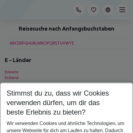
Reisesuche nach Anfangsbuchstaben
A
B
C
D
E
F
G
H
I
J
K
L
M
N
O
P
Q
R
S
T
U
V
W
Y
Z
E
-
Länder
Emirate
Estland
E
-
Regionen
Stimmst du zu, dass wir Cookies
verwenden dürfen, um dir das
El Hierro
beste Erlebnis zu bieten?
E
-
Städte
Wir verwenden Cookies und ähnliche Technologien, um
Edinburgh
unsere Webseite für dich am Laufen zu halten. Dadurch