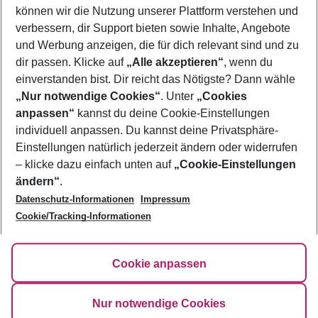
El Gouna
können wir die Nutzung unserer Plattform verstehen und
Elia Beach
verbessern, dir Support bieten sowie Inhalte, Angebote
Elounda
und Werbung anzeigen, die für dich relevant sind und zu
Es Cana
Estepona
dir passen. Klicke auf
„Alle akzeptieren“
, wenn du
Evrenseki
einverstanden bist. Dir reicht das Nötigste? Dann wähle
„Nur notwendige Cookies“
. Unter
„Cookies
anpassen“
kannst du deine Cookie-Einstellungen
Footer
Footer navigation
individuell anpassen. Du kannst deine Privatsphäre-
Über uns
Einstellungen natürlich jederzeit ändern oder widerrufen
AGB
– klicke dazu einfach unten auf
„Cookie-Einstellungen
Service & Hilfe
Bestpreisgarantie
ändern“
.
Datenschutz-Informationen
Impressum
Agenturbetreuung
Cookie-Einstellungen ändern
Folge uns
Barrierefreies Reisen
Cookie/Tracking-Informationen
Cookie-Richtlinie
Check-in
Datenschutz
FAQ
Fakten
Cookie anpassen
HanseMerkur Reiseversicherung
Flexibel buchen
Hilfe & Kontakt
Impressum
Newsletter
Nur notwendige Cookies