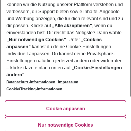
El Gouna
können wir die Nutzung unserer Plattform verstehen und
Elia Beach
verbessern, dir Support bieten sowie Inhalte, Angebote
Elounda
und Werbung anzeigen, die für dich relevant sind und zu
Es Cana
Estepona
dir passen. Klicke auf
„Alle akzeptieren“
, wenn du
Evrenseki
einverstanden bist. Dir reicht das Nötigste? Dann wähle
„Nur notwendige Cookies“
. Unter
„Cookies
anpassen“
kannst du deine Cookie-Einstellungen
Footer
Footer navigation
individuell anpassen. Du kannst deine Privatsphäre-
Über uns
Einstellungen natürlich jederzeit ändern oder widerrufen
AGB
– klicke dazu einfach unten auf
„Cookie-Einstellungen
Service & Hilfe
Bestpreisgarantie
ändern“
.
Datenschutz-Informationen
Impressum
Agenturbetreuung
Cookie-Einstellungen ändern
Folge uns
Barrierefreies Reisen
Cookie/Tracking-Informationen
Cookie-Richtlinie
Check-in
Datenschutz
FAQ
Fakten
Cookie anpassen
HanseMerkur Reiseversicherung
Flexibel buchen
Hilfe & Kontakt
Impressum
Newsletter
Nur notwendige Cookies