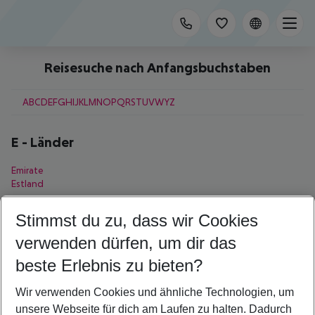
Reisesuche nach Anfangsbuchstaben
A
B
C
D
E
F
G
H
I
J
K
L
M
N
O
P
Q
R
S
T
U
V
W
Y
Z
E
-
Länder
Emirate
Estland
E
-
Regionen
Stimmst du zu, dass wir Cookies
verwenden dürfen, um dir das
El Hierro
beste Erlebnis zu bieten?
E
-
Städte
Wir verwenden Cookies und ähnliche Technologien, um
Edinburgh
unsere Webseite für dich am Laufen zu halten. Dadurch