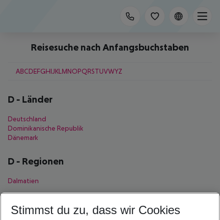
Reisesuche nach Anfangsbuchstaben
A
B
C
D
E
F
G
H
I
J
K
L
M
N
O
P
Q
R
S
T
U
V
W
Y
Z
D
-
Länder
Deutschland
Dominikanische Republik
Dänemark
D
-
Regionen
Dalmatien
D
-
Städte
Stimmst du zu, dass wir Cookies