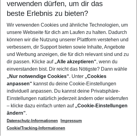
verwenden dürfen, um dir das
Dahab
Dallas
beste Erlebnis zu bieten?
Danzig
Dassia
Wir verwenden Cookies und ähnliche Technologien, um
Denia
Djerba
unsere Webseite für dich am Laufen zu halten. Dadurch
Dresden
können wir die Nutzung unserer Plattform verstehen und
Dubai
verbessern, dir Support bieten sowie Inhalte, Angebote
Dublin
und Werbung anzeigen, die für dich relevant sind und zu
Dubrovnik
Durres
dir passen. Klicke auf
„Alle akzeptieren“
, wenn du
Düsseldorf
einverstanden bist. Dir reicht das Nötigste? Dann wähle
„Nur notwendige Cookies“
. Unter
„Cookies
anpassen“
kannst du deine Cookie-Einstellungen
Footer
Footer navigation
individuell anpassen. Du kannst deine Privatsphäre-
Über uns
Einstellungen natürlich jederzeit ändern oder widerrufen
AGB
– klicke dazu einfach unten auf
„Cookie-Einstellungen
Service & Hilfe
Bestpreisgarantie
ändern“
.
Datenschutz-Informationen
Impressum
Agenturbetreuung
Cookie-Einstellungen ändern
Folge uns
Barrierefreies Reisen
Cookie/Tracking-Informationen
Cookie-Richtlinie
Check-in