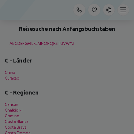
Reisesuche nach Anfangsbuchstaben
A
B
C
D
E
F
G
H
I
J
K
L
M
N
O
P
Q
R
S
T
U
V
W
Y
Z
C
-
Länder
China
Curacao
C
-
Regionen
Cancun
Chalkidiki
Comino
Costa Blanca
Costa Brava
Costa Dorada