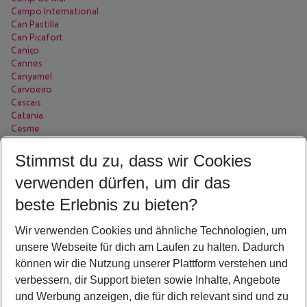
Campo International
Can Pastilla
Can Picafort
Caniço
Cannes
Canyamel
Carvoeiro
Cascais
Catania
Cesme
Chaweng Beach
Chersonissos
Stimmst du zu, dass wir Cookies
Chicago
verwenden dürfen, um dir das
Chonburi
Ciutadella de Menorca
beste Erlebnis zu bieten?
Colakli
Colombo
Wir verwenden Cookies und ähnliche Technologien, um
Colònia de Sant Jordi
Conil de la Frontera
unsere Webseite für dich am Laufen zu halten. Dadurch
Cordoba
können wir die Nutzung unserer Plattform verstehen und
Corralejo
verbessern, dir Support bieten sowie Inhalte, Angebote
Costa Adeje
und Werbung anzeigen, die für dich relevant sind und zu
Costa Calma