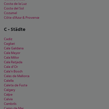
Costa de la Luz
Costa del Sol
Cozumel
Côte d'Azur & Provence
C
-
Städte
Cadiz
Cagliari
Cala Galdana
Cala Mayor
Cala Millor
Cala Ratjada
Cala d'Or
Cala'n Bosch
Calas de Mallorca
Calella
Caleta de Fuste
Calgary
Calpe
Calvia
Cambrils
Camp de Mar